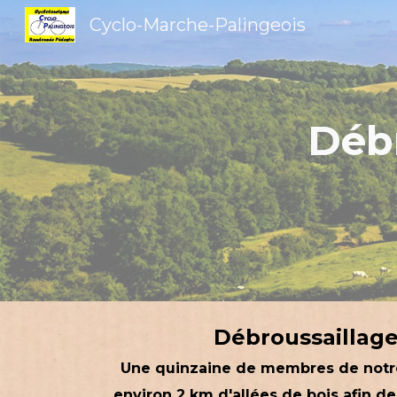
Cyclo-Marche-Palingeois
Sk
Débr
Débroussaillage 
Une quinzaine de membres de notre 
environ 2 km d'allées de bois afin d