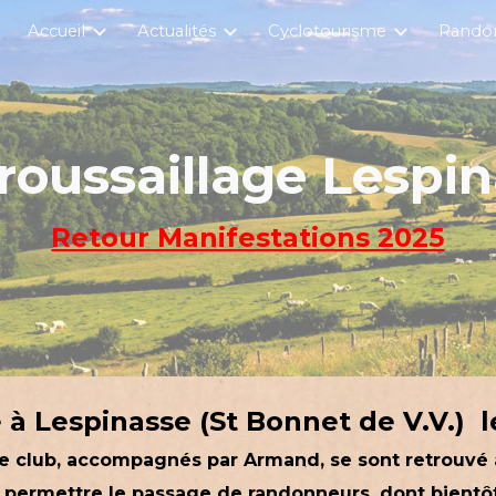
Accueil
Actualités
Cyclotourisme
Rando
ip to main content
Skip to navigat
oussaillage Lespi
Retour Manifestations 2025
à Lespinasse (St Bonnet de V.V.) l
club, accompagnés par Armand, se sont retrouvé à 
e permettre le passage de randonneurs, dont bient