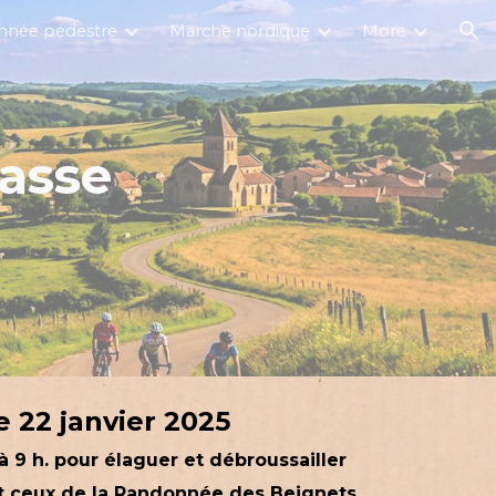
nnée pédestre
Marche nordique
More
ion
nasse
e 22 janvier 2025
9 h. pour élaguer et débroussailler
ôt ceux de la Randonnée des Beignets.