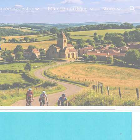
nnée pédestre
Marche nordique
More
ion
s