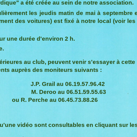
ique" a été créée au sein de notre association.
lièrement les jeudis matin de mai à septembre e
nt des voitures) est fixé à notre local (voir les 
ur une durée d'environ 2 h.
e.
ieures au club, peuvent venir s'essayer à cette 
ents auprès des
moniteurs suivants
:
J.P. Grail au 06.19.57.96.42
M. Deroo au 06.51.59.55.63
ou
R. Perche au
06.45.73.88.26
qu'une vidéo sont consultables en cliquant sur l
e