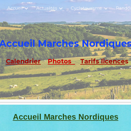
Accueil
Actualités
Cyclotourisme
Rando
ip to main content
Skip to navigat
Accueil Marches Nordique
Calendrier
Photos
Tarifs licence
s
Accueil Marches Nordiques